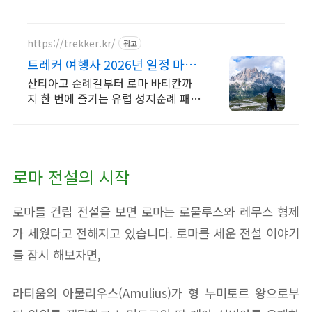
https://trekker.kr/
광고
트레커 여행사 2026년 일정 마감
임박
산티아고 순례길부터 로마 바티칸까
지 한 번에 즐기는 유럽 성지순례 패키
지 왕복항공권, 전일정숙소, 여행자 보
험 포함 전문 인솔자 동행 패키지
로마 전설의 시작
로마를 건립 전설을 보면 로마는 로물루스와 레무스 형제
가 세웠다고 전해지고 있습니다. 로마를 세운 전설 이야기
를 잠시 해보자면,
라티움의 아물리우스(Amulius)가 형 누미토르 왕으로부