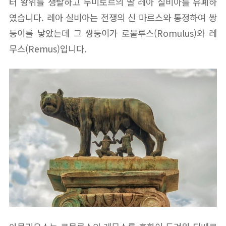
터 왕위를 쟁탈하고 누미토르의 딸 레아 실비아를 유폐하
였습니다. 레아 실비아는 전쟁의 신 마르스와 통정하여 쌍
둥이를 낳았는데 그 쌍둥이가 로물루스(Romulus)와 레
무스(Remus)입니다.